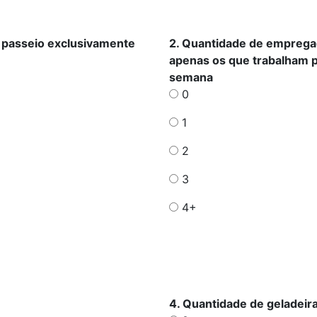
 passeio exclusivamente
2. Quantidade de emprega
apenas os que trabalham p
semana
0
1
2
3
4+
4. Quantidade de geladeir